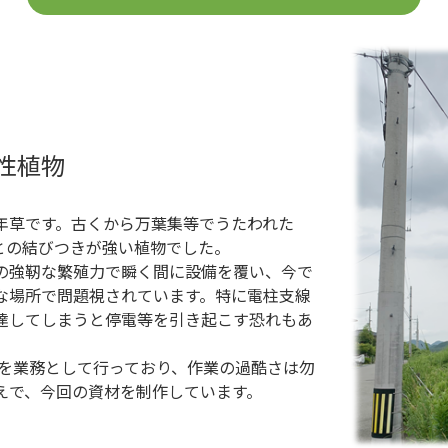
性植物
年草です。古くから万葉集等でうたわれた
との結びつきが強い植物でした。
の強靭な繁殖力で瞬く間に設備を覆い、今で
な場所で問題視されています。特に電柱支線
達してしまうと停電等を引き起こす恐れもあ
去を業務として行っており、作業の過酷さは勿
えで、今回の資材を制作しています。