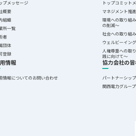
ップメッセージ
トップコミット
社概要
マネジメント推
内組織
環境への取り組み
の削減～
業所一覧
社会への取り組み
術者
ウェルビーイング
属団体
人権尊重への取
可登録
践に向けて～
用情報
協力会社の皆
用情報についてのお問い合わせ
パートナーシッ
関西電力グルー