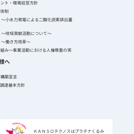
メント・環境経営方針
進体制
 ～小水力発電による二酸化炭素排出量
 ～地域貢献活動について～
 ～働き方改革～
り組み～事業活動における人権尊重の実
様へ
プ構築宣言
プ調達基本方針
ＫＡＮＳＯテクノスはプラチナくるみ