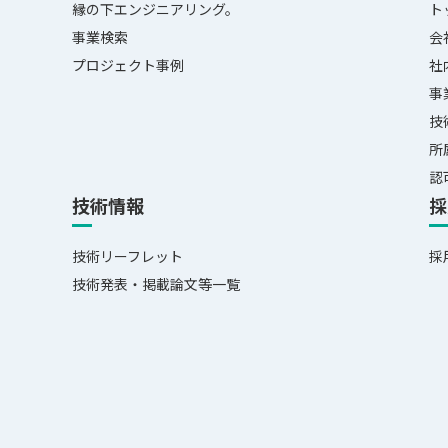
縁の下エンジニアリング。
ト
事業検索
会
プロジェクト事例
社
事
技
所
認
技術情報
採
技術リーフレット
採
技術発表・掲載論文等一覧